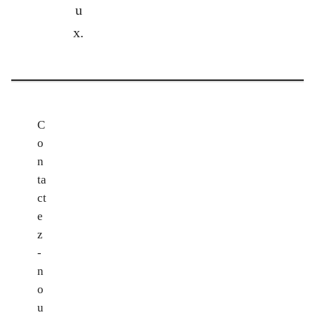
u
x.
C
o
n
ta
ct
e
z
-
n
o
u