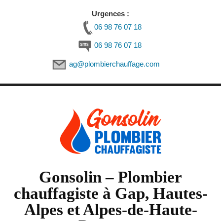
Urgences :
06 98 76 07 18
06 98 76 07 18
ag@plombierchauffage.com
Skip
to
content
Gonsolin – Plombier
chauffagiste à Gap, Hautes-
Alpes et Alpes-de-Haute-