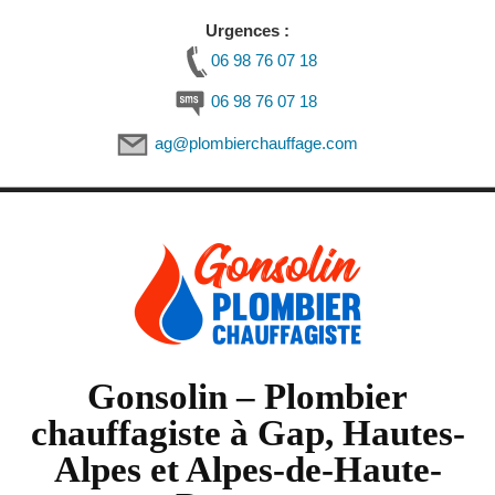
Urgences :
06 98 76 07 18
06 98 76 07 18
ag@plombierchauffage.com
Skip
to
content
Gonsolin – Plombier
chauffagiste à Gap, Hautes-
Alpes et Alpes-de-Haute-