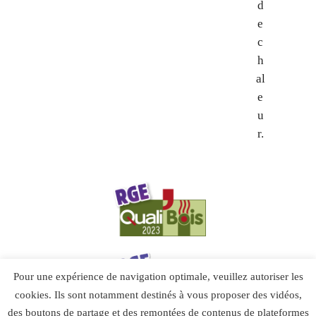
d
e
c
h
al
e
u
r.
Pour une expérience de navigation optimale, veuillez autoriser les
cookies. Ils sont notamment destinés à vous proposer des vidéos,
des boutons de partage et des remontées de contenus de plateformes