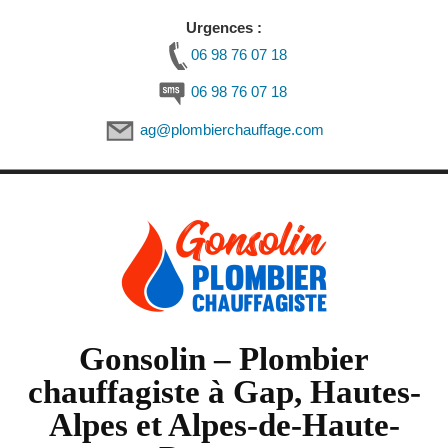
Urgences :
06 98 76 07 18
06 98 76 07 18
ag@plombierchauffage.com
Skip
to
content
Gonsolin – Plombier
chauffagiste à Gap, Hautes-
Alpes et Alpes-de-Haute-